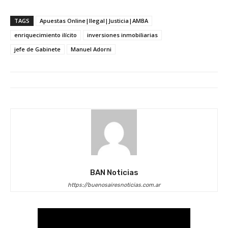
TAGS
Apuestas Online|Ilegal|Justicia|AMBA
enriquecimiento ilícito
inversiones inmobiliarias
jefe de Gabinete
Manuel Adorni
BAN Noticias
https://buenosairesnoticias.com.ar