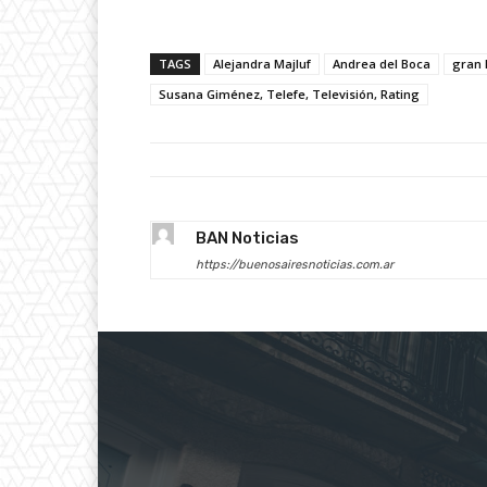
TAGS
Alejandra Majluf
Andrea del Boca
gran
Susana Giménez, Telefe, Televisión, Rating
BAN Noticias
https://buenosairesnoticias.com.ar