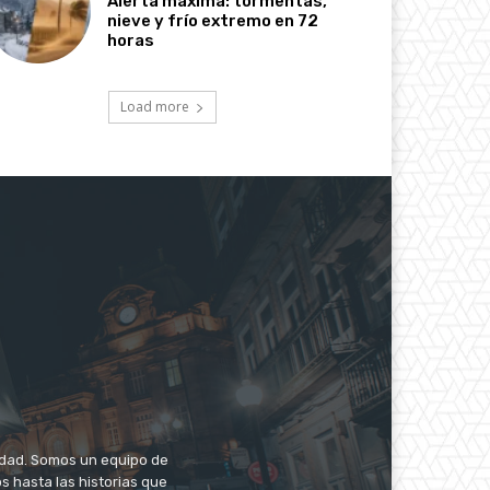
Alerta máxima: tormentas,
nieve y frío extremo en 72
horas
Load more
iudad. Somos un equipo de
s hasta las historias que