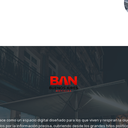
ace como un espacio digital diseñado para los que viven y respiran la c
s por la información precisa, cubriendo desde los grandes hitos político