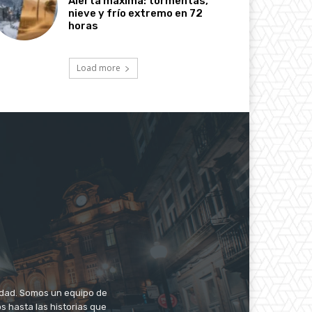
Alerta máxima: tormentas,
nieve y frío extremo en 72
horas
Load more
iudad. Somos un equipo de
s hasta las historias que