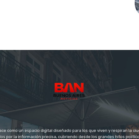
ace como un espacio digital diseñado para los que viven y respiran la c
s por la información precisa, cubriendo desde los grandes hitos político