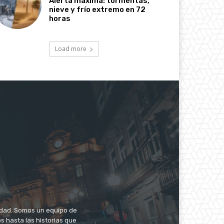
Alerta máxima: tormentas,
nieve y frío extremo en 72
horas
Load more
iudad. Somos un equipo de
s hasta las historias que