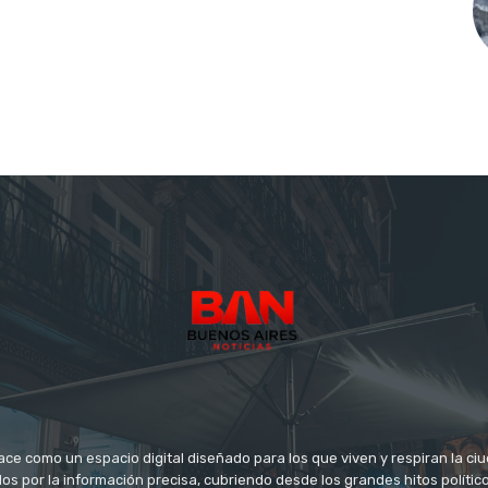
ace como un espacio digital diseñado para los que viven y respiran la c
s por la información precisa, cubriendo desde los grandes hitos político