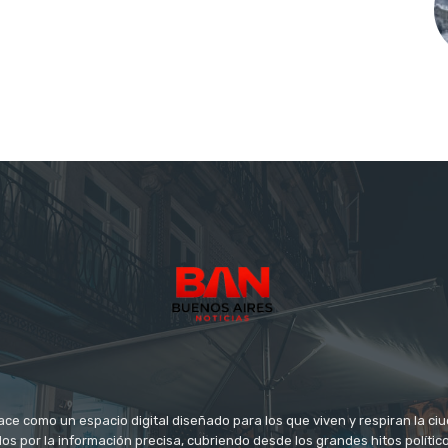
ace como un espacio digital diseñado para los que viven y respiran la c
s por la información precisa, cubriendo desde los grandes hitos político