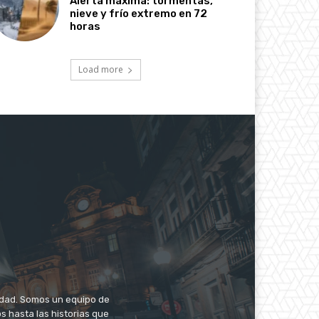
Alerta máxima: tormentas,
nieve y frío extremo en 72
horas
Load more
iudad. Somos un equipo de
s hasta las historias que