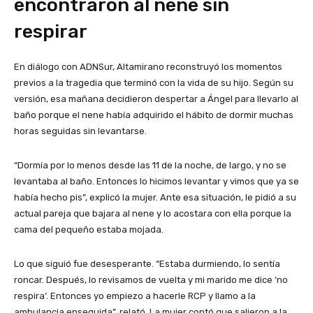
encontraron al nene sin
respirar
En diálogo con ADNSur, Altamirano reconstruyó los momentos
previos a la tragedia que terminó con la vida de su hijo. Según su
versión, esa mañana decidieron despertar a Ángel para llevarlo al
baño porque el nene había adquirido el hábito de dormir muchas
horas seguidas sin levantarse.
“Dormía por lo menos desde las 11 de la noche, de largo, y no se
levantaba al baño. Entonces lo hicimos levantar y vimos que ya se
había hecho pis”, explicó la mujer. Ante esa situación, le pidió a su
actual pareja que bajara al nene y lo acostara con ella porque la
cama del pequeño estaba mojada.
Lo que siguió fue desesperante. “Estaba durmiendo, lo sentía
roncar. Después, lo revisamos de vuelta y mi marido me dice ‘no
respira’. Entonces yo empiezo a hacerle RCP y llamo a la
ambulancia enseguida”, relató. La mujer contó que salieron a la