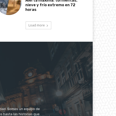
Alerta máxima: tormentas,
nieve y frío extremo en 72
horas
Load more
iudad. Somos un equipo de
s hasta las historias que