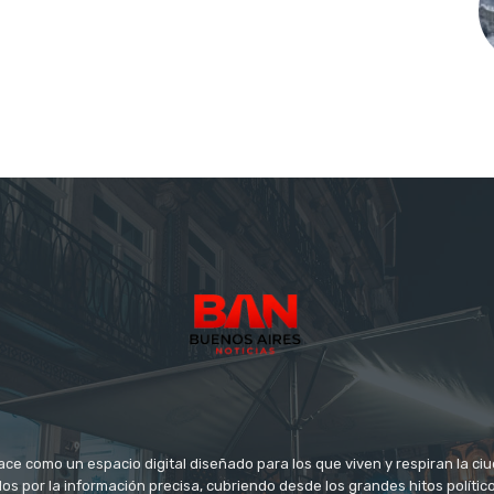
ace como un espacio digital diseñado para los que viven y respiran la c
s por la información precisa, cubriendo desde los grandes hitos político