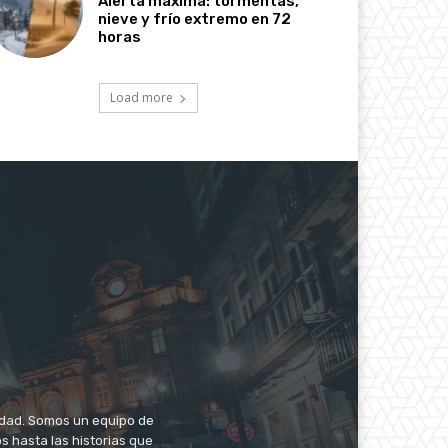
Alerta máxima: tormentas,
nieve y frío extremo en 72
horas
Load more
iudad. Somos un equipo de
s hasta las historias que