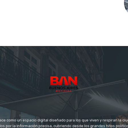
ace como un espacio digital diseñado para los que viven y respiran la c
s por la información precisa, cubriendo desde los grandes hitos político