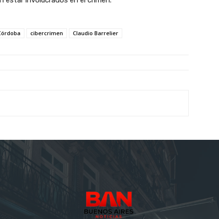
 estar involucrados en el crimen.
 Córdoba
cibercrimen
Claudio Barrelier