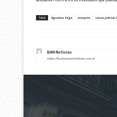
acusación contra otros individuos que puedan
TAGS
Agostina Vega
autopsia
causa judicial
BAN Noticias
https://buenosairesnoticias.com.ar