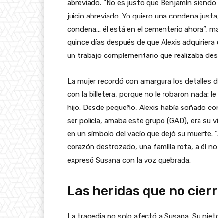
abreviado. “No es justo que Benjamín siendo
juicio abreviado. Yo quiero una condena just
condena… él está en el cementerio ahora”, ma
quince días después de que Alexis adquiriera 
un trabajo complementario que realizaba des
La mujer recordó con amargura los detalles d
con la billetera, porque no le robaron nada: l
hijo. Desde pequeño, Alexis había soñado con 
ser policía, amaba este grupo (GAD), era su vi
en un símbolo del vacío que dejó su muerte.
corazón destrozado, una familia rota, a él n
expresó Susana con la voz quebrada.
Las heridas que no cier
La tragedia no solo afectó a Susana. Su niet