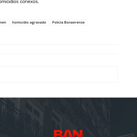
homicidios conexos.
imen
homicidio agravado
Policía Bonaerense